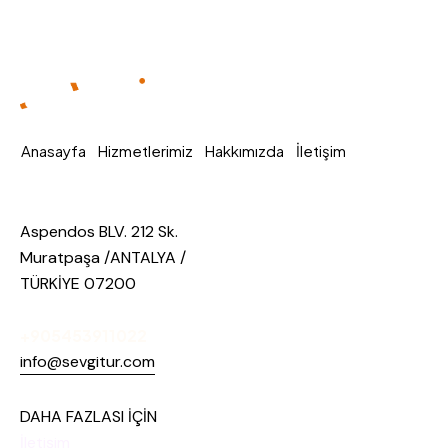
Anasayfa
Hizmetlerimiz
Hakkımızda
İletişim
Aspendos BLV. 212 Sk.
Muratpaşa /ANTALYA /
TÜRKİYE 07200
+905453911022
info@sevgitur.com
DAHA FAZLASI İÇİN
İletişim