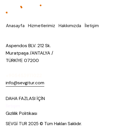
Anasayfa
Hizmetlerimiz
Hakkımızda
İletişim
Aspendos BLV. 212 Sk.
Muratpaşa /ANTALYA /
TÜRKİYE 07200
+905453911022
info@sevgitur.com
DAHA FAZLASI İÇİN
İletişim
Gizlilik Politikası
SEVGİ TUR 2025 © Tüm Hakları Saklıdır.