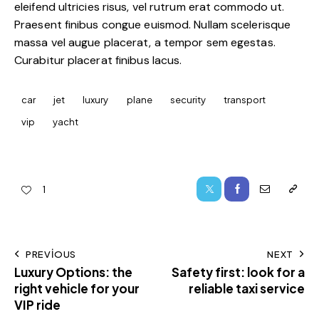
eleifend ultricies risus, vel rutrum erat commodo ut.
Praesent finibus congue euismod. Nullam scelerisque
massa vel augue placerat, a tempor sem egestas.
Curabitur placerat finibus lacus.
car
jet
luxury
plane
security
transport
vip
yacht
1
PREVIOUS
NEXT
Luxury Options: the
Safety first: look for a
right vehicle for your
reliable taxi service
VIP ride