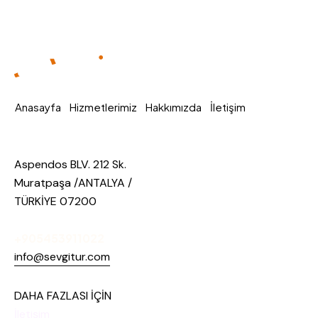
Anasayfa
Hizmetlerimiz
Hakkımızda
İletişim
Aspendos BLV. 212 Sk.
Muratpaşa /ANTALYA /
TÜRKİYE 07200
+905453911022
info@sevgitur.com
DAHA FAZLASI İÇİN
İletişim